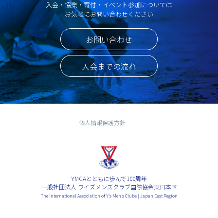
入会・協業・寄付・イベント参加については
お気軽にお問い合わせください
お問い合わせ
入会までの流れ
個人情報保護方針
YMCAとともに歩んで100周年
一般社団法人 ワイズメンズクラブ国際協会東日本区
The International Association of Y’s Men’s Clubs | Japan East Region