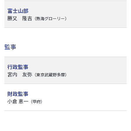
富士山部
勝又 隆吉
（熱海グローリー）
監事
行政監事
宮内 友弥
（東京武蔵野多摩）
財政監事
小倉 恵一
（甲府）