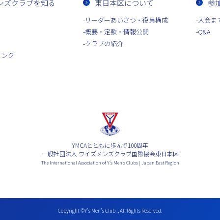
ンズクラブを知る
東日本区について
参
リーダーあいさつ・役員構成
入会ま
概要・定款・情報公開
Q&A
クラブの紹介
リンク
YMCAとともに歩んで100周年
一般社団法人 ワイズメンズクラブ国際協会東日本区
The International Association of Y’s Men’s Clubs | Japan East Region
Copyright ©Y’s Men’s Club ., All Rights Reserved.