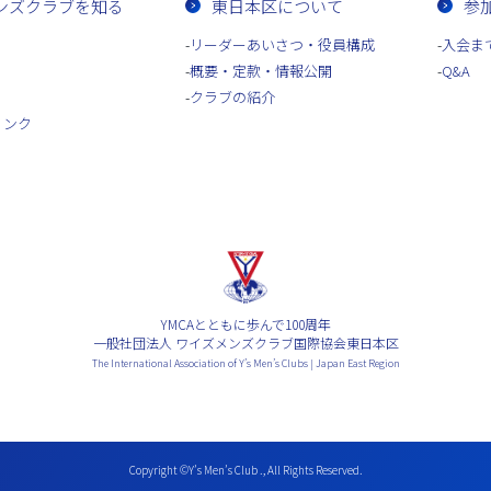
ンズクラブを知る
東日本区について
参
リーダーあいさつ・役員構成
入会ま
概要・定款・情報公開
Q&A
クラブの紹介
リンク
YMCAとともに歩んで100周年
一般社団法人 ワイズメンズクラブ国際協会東日本区
The International Association of Y’s Men’s Clubs | Japan East Region
Copyright ©Y’s Men’s Club ., All Rights Reserved.