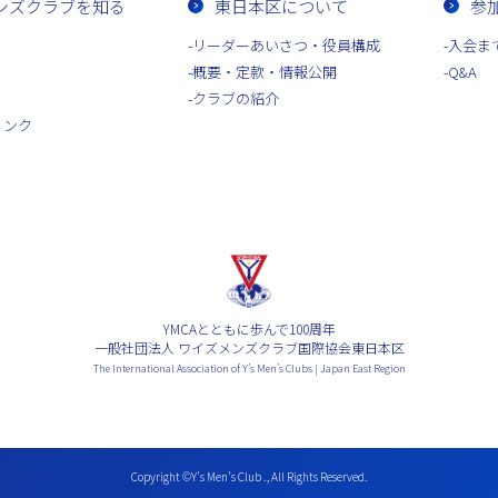
ンズクラブを知る
東日本区について
参
リーダーあいさつ・役員構成
入会ま
概要・定款・情報公開
Q&A
クラブの紹介
リンク
YMCAとともに歩んで100周年
一般社団法人 ワイズメンズクラブ国際協会東日本区
The International Association of Y’s Men’s Clubs | Japan East Region
Copyright ©Y’s Men’s Club ., All Rights Reserved.