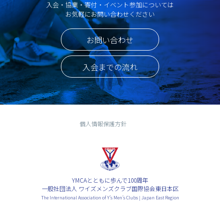
入会・協業・寄付・イベント参加については
お気軽にお問い合わせください
お問い合わせ
入会までの流れ
個人情報保護方針
YMCAとともに歩んで100周年
一般社団法人 ワイズメンズクラブ国際協会東日本区
The International Association of Y’s Men’s Clubs | Japan East Region