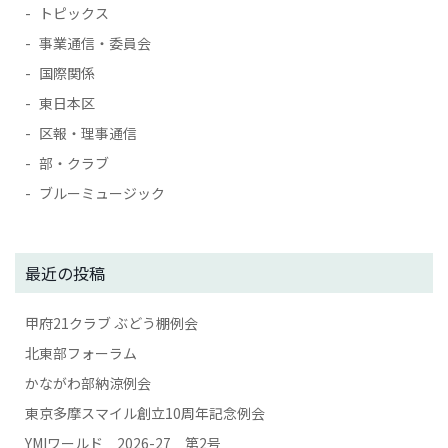
トピックス
事業通信・委員会
国際関係
東日本区
区報・理事通信
部・クラブ
ブルーミュージック
最近の投稿
甲府21クラブ ぶどう棚例会
北東部フォーラム
かながわ部納涼例会
東京多摩スマイル創立10周年記念例会
YMIワールド 2026-27 第2号