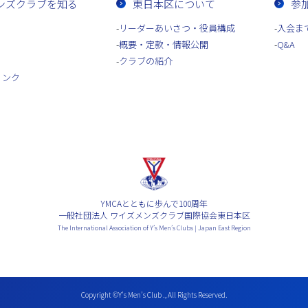
ンズクラブを知る
東日本区について
参
リーダーあいさつ・役員構成
入会ま
概要・定款・情報公開
Q&A
クラブの紹介
リンク
YMCAとともに歩んで100周年
一般社団法人 ワイズメンズクラブ国際協会東日本区
The International Association of Y’s Men’s Clubs | Japan East Region
Copyright ©Y’s Men’s Club ., All Rights Reserved.