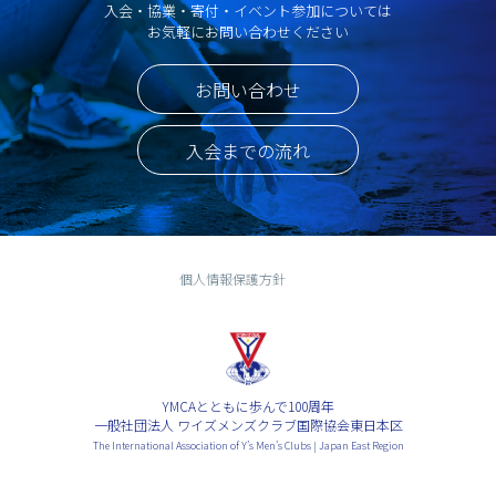
入会・協業・寄付・イベント参加については
お気軽にお問い合わせください
お問い合わせ
入会までの流れ
個人情報保護方針
YMCAとともに歩んで100周年
一般社団法人 ワイズメンズクラブ国際協会東日本区
The International Association of Y’s Men’s Clubs | Japan East Region