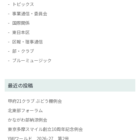
トピックス
事業通信・委員会
国際関係
東日本区
区報・理事通信
部・クラブ
ブルーミュージック
最近の投稿
甲府21クラブ ぶどう棚例会
北東部フォーラム
かながわ部納涼例会
東京多摩スマイル創立10周年記念例会
YMIワールド 2026-27 第2号