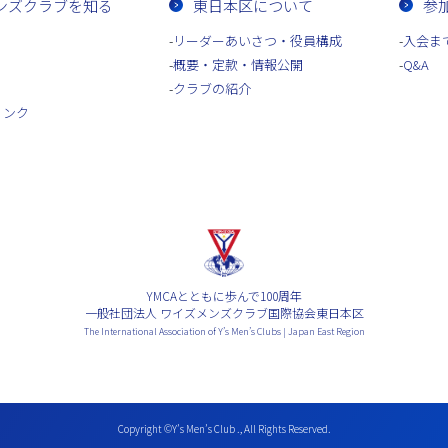
ンズクラブを知る
東日本区について
参
リーダーあいさつ・役員構成
入会ま
概要・定款・情報公開
Q&A
クラブの紹介
リンク
YMCAとともに歩んで100周年
一般社団法人 ワイズメンズクラブ国際協会東日本区
The International Association of Y’s Men’s Clubs | Japan East Region
Copyright ©Y’s Men’s Club ., All Rights Reserved.