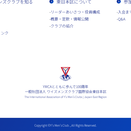
ンズクラブを知る
東日本区について
参
リーダーあいさつ・役員構成
入会ま
概要・定款・情報公開
Q&A
クラブの紹介
リンク
YMCAとともに歩んで100周年
一般社団法人 ワイズメンズクラブ国際協会東日本区
The International Association of Y’s Men’s Clubs | Japan East Region
Copyright ©Y’s Men’s Club ., All Rights Reserved.