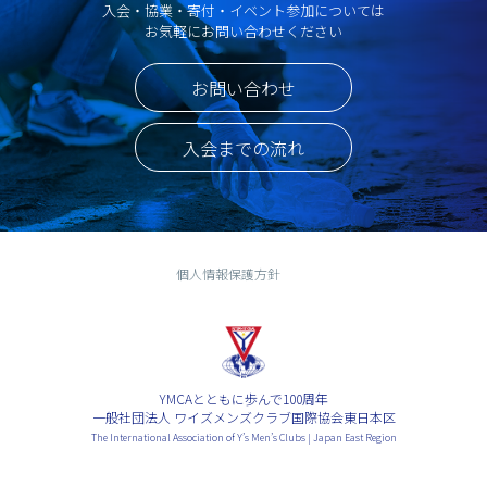
入会・協業・寄付・イベント参加については
お気軽にお問い合わせください
お問い合わせ
入会までの流れ
個人情報保護方針
YMCAとともに歩んで100周年
一般社団法人 ワイズメンズクラブ国際協会東日本区
The International Association of Y’s Men’s Clubs | Japan East Region