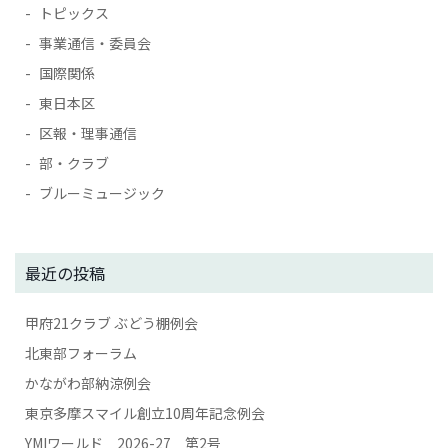
トピックス
事業通信・委員会
国際関係
東日本区
区報・理事通信
部・クラブ
ブルーミュージック
最近の投稿
甲府21クラブ ぶどう棚例会
北東部フォーラム
かながわ部納涼例会
東京多摩スマイル創立10周年記念例会
YMIワールド 2026-27 第2号