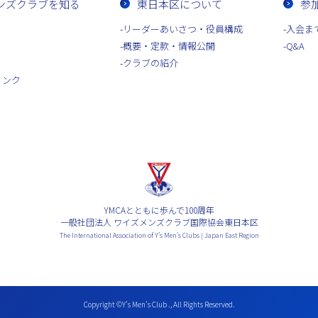
ンズクラブを知る
東日本区について
参
リーダーあいさつ・役員構成
入会ま
概要・定款・情報公開
Q&A
クラブの紹介
リンク
YMCAとともに歩んで100周年
一般社団法人 ワイズメンズクラブ国際協会東日本区
The International Association of Y’s Men’s Clubs | Japan East Region
Copyright ©Y’s Men’s Club ., All Rights Reserved.