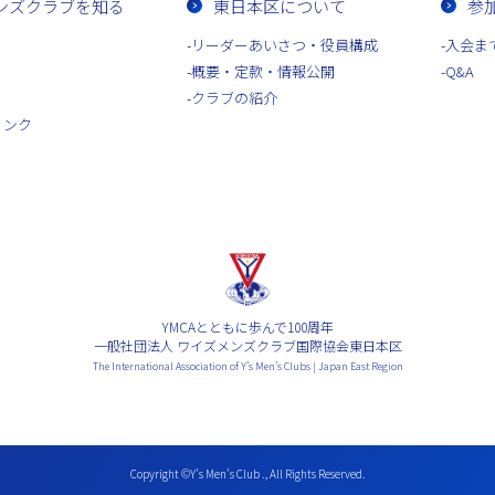
ンズクラブを知る
東日本区について
参
リーダーあいさつ・役員構成
入会ま
概要・定款・情報公開
Q&A
クラブの紹介
リンク
YMCAとともに歩んで100周年
一般社団法人 ワイズメンズクラブ国際協会東日本区
The International Association of Y’s Men’s Clubs | Japan East Region
Copyright ©Y’s Men’s Club ., All Rights Reserved.