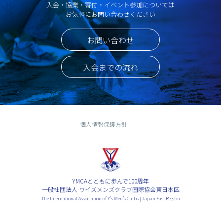
入会・協業・寄付・イベント参加については
お気軽にお問い合わせください
お問い合わせ
入会までの流れ
個人情報保護方針
YMCAとともに歩んで100周年
一般社団法人 ワイズメンズクラブ国際協会東日本区
The International Association of Y’s Men’s Clubs | Japan East Region