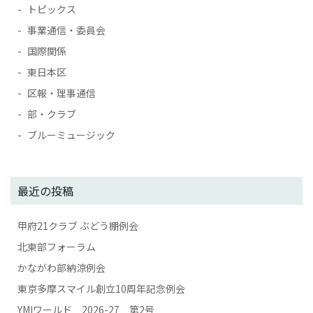
トピックス
事業通信・委員会
国際関係
東日本区
区報・理事通信
部・クラブ
ブルーミュージック
最近の投稿
甲府21クラブ ぶどう棚例会
北東部フォーラム
かながわ部納涼例会
東京多摩スマイル創立10周年記念例会
YMIワールド 2026-27 第2号