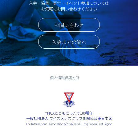
入会・協業・寄付・イベント参加については
お気軽にお問い合わせください
お問い合わせ
入会までの流れ
個人情報保護方針
YMCAとともに歩んで100周年
一般社団法人 ワイズメンズクラブ国際協会東日本区
The International Association of Y’s Men’s Clubs | Japan East Region