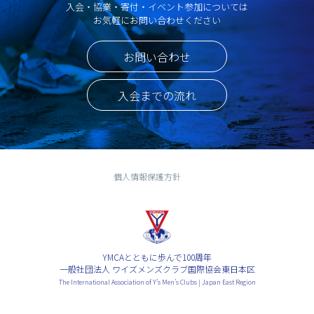
入会・協業・寄付・イベント参加については
お気軽にお問い合わせください
お問い合わせ
入会までの流れ
個人情報保護方針
YMCAとともに歩んで100周年
一般社団法人 ワイズメンズクラブ国際協会東日本区
The International Association of Y’s Men’s Clubs | Japan East Region