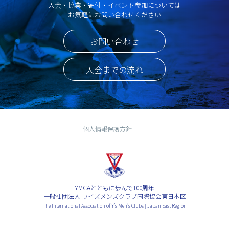
入会・協業・寄付・イベント参加については
お気軽にお問い合わせください
お問い合わせ
入会までの流れ
個人情報保護方針
YMCAとともに歩んで100周年
一般社団法人 ワイズメンズクラブ国際協会東日本区
The International Association of Y’s Men’s Clubs | Japan East Region