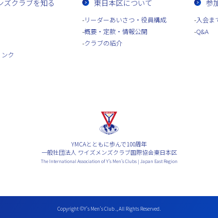
ンズクラブを知る
東日本区について
参
リーダーあいさつ・役員構成
入会ま
概要・定款・情報公開
Q&A
クラブの紹介
リンク
YMCAとともに歩んで100周年
一般社団法人 ワイズメンズクラブ国際協会東日本区
The International Association of Y’s Men’s Clubs | Japan East Region
Copyright ©Y’s Men’s Club ., All Rights Reserved.