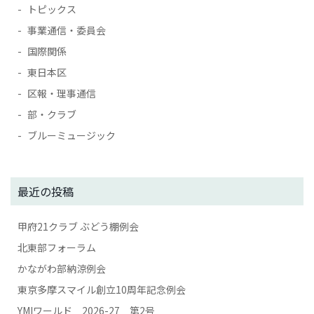
トピックス
事業通信・委員会
国際関係
東日本区
区報・理事通信
部・クラブ
ブルーミュージック
最近の投稿
甲府21クラブ ぶどう棚例会
北東部フォーラム
かながわ部納涼例会
東京多摩スマイル創立10周年記念例会
YMIワールド 2026-27 第2号