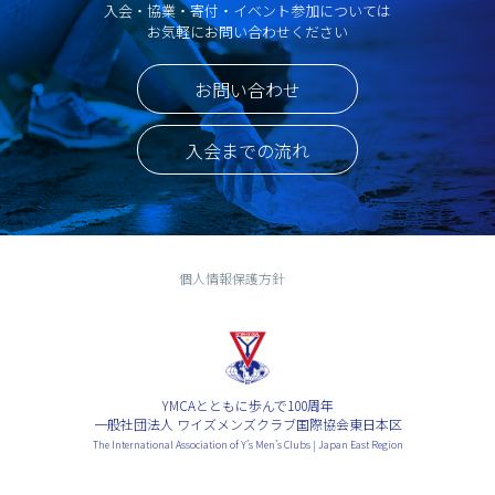
入会・協業・寄付・イベント参加については
お気軽にお問い合わせください
お問い合わせ
入会までの流れ
個人情報保護方針
YMCAとともに歩んで100周年
一般社団法人 ワイズメンズクラブ国際協会東日本区
The International Association of Y’s Men’s Clubs | Japan East Region