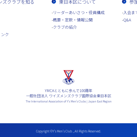
ンズクラブを知る
東日本区について
参
リーダーあいさつ・役員構成
入会ま
概要・定款・情報公開
Q&A
クラブの紹介
リンク
YMCAとともに歩んで100周年
一般社団法人 ワイズメンズクラブ国際協会東日本区
The International Association of Y’s Men’s Clubs | Japan East Region
Copyright ©Y’s Men’s Club ., All Rights Reserved.