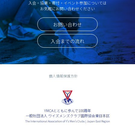
入会・協業・寄付・イベント参加については
お気軽にお問い合わせください
お問い合わせ
入会までの流れ
個人情報保護方針
YMCAとともに歩んで100周年
一般社団法人 ワイズメンズクラブ国際協会東日本区
The International Association of Y’s Men’s Clubs | Japan East Region