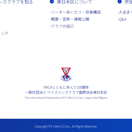
ンズクラブを知る
東日本区について
参
リーダーあいさつ・役員構成
入会ま
概要・定款・情報公開
Q&A
クラブの紹介
リンク
YMCAとともに歩んで100周年
一般社団法人 ワイズメンズクラブ国際協会東日本区
The International Association of Y’s Men’s Clubs | Japan East Region
Copyright ©Y’s Men’s Club ., All Rights Reserved.