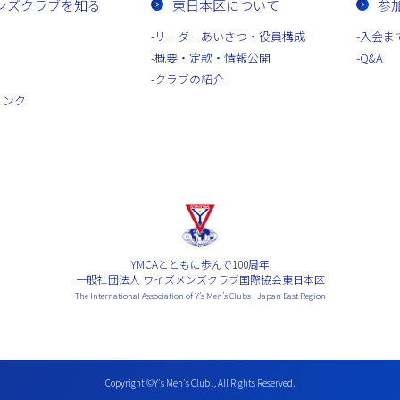
ンズクラブを知る
東日本区について
参
リーダーあいさつ・役員構成
入会ま
概要・定款・情報公開
Q&A
クラブの紹介
リンク
YMCAとともに歩んで100周年
一般社団法人 ワイズメンズクラブ国際協会東日本区
The International Association of Y’s Men’s Clubs | Japan East Region
Copyright ©Y’s Men’s Club ., All Rights Reserved.