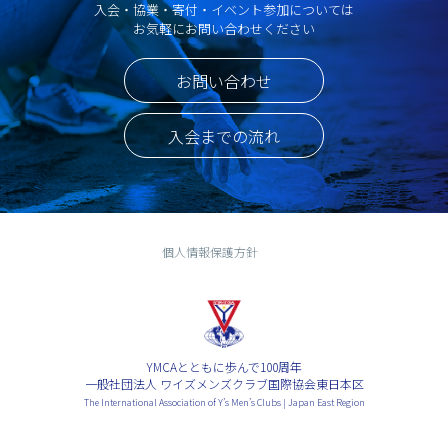
入会・協業・寄付・イベント参加については
お気軽にお問い合わせください
お問い合わせ
入会までの流れ
個人情報保護方針
YMCAとともに歩んで100周年
一般社団法人 ワイズメンズクラブ国際協会東日本区
The International Association of Y’s Men’s Clubs | Japan East Region