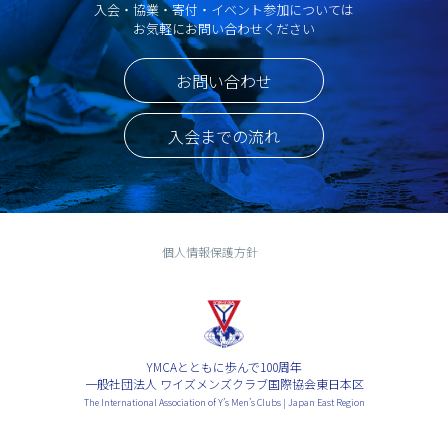
入会・協業・寄付・イベント参加については
お気軽にお問い合わせください
お問い合わせ
入会までの流れ
個人情報保護方針
YMCAとともに歩んで100周年
一般社団法人 ワイズメンズクラブ国際協会東日本区
The International Association of Y’s Men’s Clubs | Japan East Region