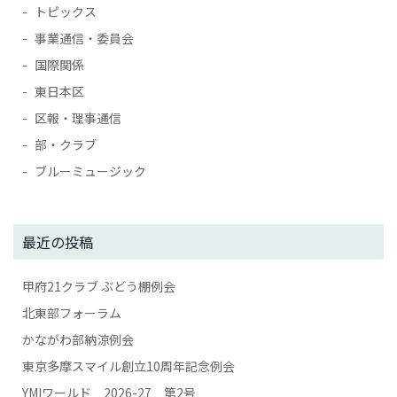
トピックス
事業通信・委員会
国際関係
東日本区
区報・理事通信
部・クラブ
ブルーミュージック
最近の投稿
甲府21クラブ ぶどう棚例会
北東部フォーラム
かながわ部納涼例会
東京多摩スマイル創立10周年記念例会
YMIワールド 2026-27 第2号