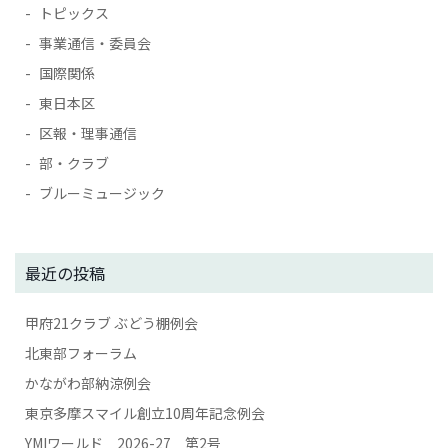
トピックス
事業通信・委員会
国際関係
東日本区
区報・理事通信
部・クラブ
ブルーミュージック
最近の投稿
甲府21クラブ ぶどう棚例会
北東部フォーラム
かながわ部納涼例会
東京多摩スマイル創立10周年記念例会
YMIワールド 2026-27 第2号