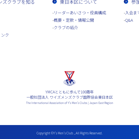
ンズクラブを知る
東日本区について
参
リーダーあいさつ・役員構成
入会ま
概要・定款・情報公開
Q&A
クラブの紹介
リンク
YMCAとともに歩んで100周年
一般社団法人 ワイズメンズクラブ国際協会東日本区
The International Association of Y’s Men’s Clubs | Japan East Region
Copyright ©Y’s Men’s Club ., All Rights Reserved.