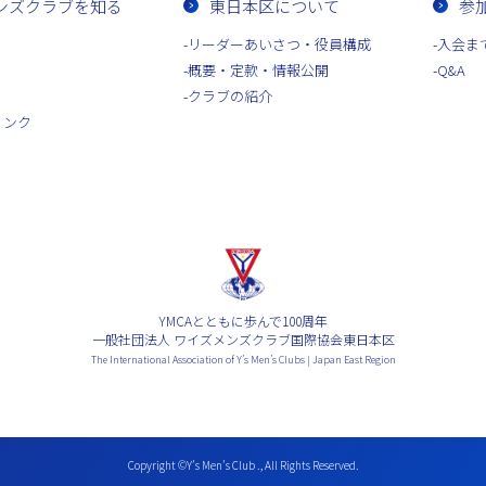
ンズクラブを知る
東日本区について
参
リーダーあいさつ・役員構成
入会ま
概要・定款・情報公開
Q&A
クラブの紹介
リンク
YMCAとともに歩んで100周年
一般社団法人 ワイズメンズクラブ国際協会東日本区
The International Association of Y’s Men’s Clubs | Japan East Region
Copyright ©Y’s Men’s Club ., All Rights Reserved.