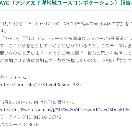
AYC（アジア太平洋地域ユースコンボケーション）報告
11月9日(日) 15：00～17：00 AYC2025熊本の東日本区の参
す。
「PEACE]（平和）というテーマで多国籍のメンバーと5日間過
て、これからをどうしていこうと思っているのか、このテーマは彼
問いなのだと思います。どうぞご参加頂き、彼らの思いを共有して
ご参加頂ける方は参加者の人数を把握したいので、下記の「参加フ
参加フォーム
https://forms.gle/1z7S1wmt9uSmec3K9
当日のZOOMのURLは以下の通りです。
https://us06web.zoom.us/j/84596460743?pwd=JOzwQ6DqgKt2wp
ミーティング ID: 845 9646 0743
パスコード: 053676