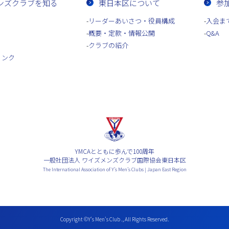
ンズクラブを知る
東日本区について
参
リーダーあいさつ・役員構成
入会ま
概要・定款・情報公開
Q&A
クラブの紹介
リンク
YMCAとともに歩んで100周年
一般社団法人 ワイズメンズクラブ国際協会東日本区
The International Association of Y’s Men’s Clubs | Japan East Region
Copyright ©Y’s Men’s Club ., All Rights Reserved.