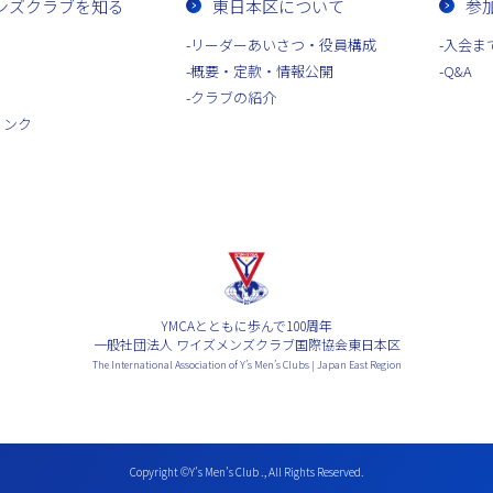
ンズクラブを知る
東日本区について
参
リーダーあいさつ・役員構成
入会ま
概要・定款・情報公開
Q&A
クラブの紹介
リンク
YMCAとともに歩んで100周年
一般社団法人 ワイズメンズクラブ国際協会東日本区
The International Association of Y’s Men’s Clubs | Japan East Region
Copyright ©Y’s Men’s Club ., All Rights Reserved.