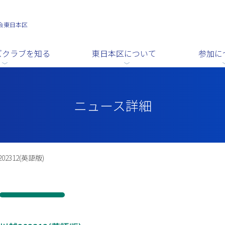
会東日本区
ズクラブを知る
東日本区について
参加に
ニュース詳細
02312(英語版)