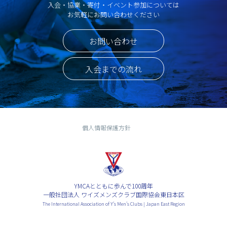
入会・協業・寄付・イベント参加については
お気軽にお問い合わせください
お問い合わせ
入会までの流れ
個人情報保護方針
YMCAとともに歩んで100周年
一般社団法人 ワイズメンズクラブ国際協会東日本区
The International Association of Y’s Men’s Clubs | Japan East Region